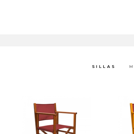
para unos muebles hechos de forma
artesanal en Menorca
SABER MÁS
SILLAS
M