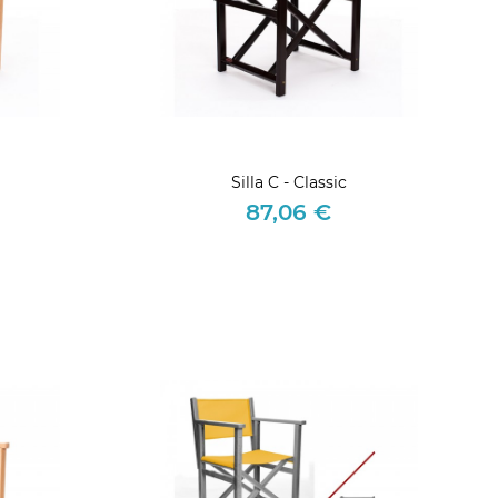
Silla C - Classic
87,06 €
Precio