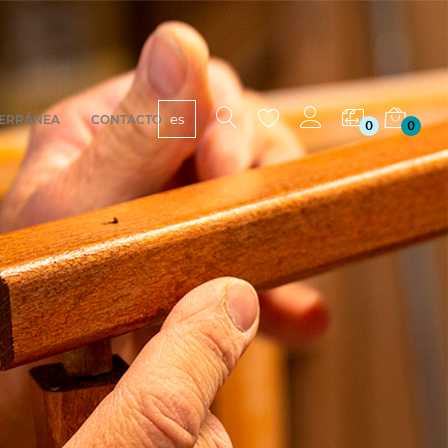
es
TERRÁNEA
CONTACTO
0
0