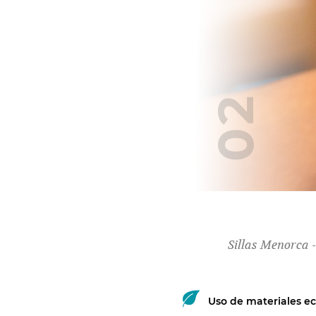
02
Muebles artesanos
Sillas Menorca -
Una historia desde 1920
Uso de materiales ec
Diseño y acabados de alta calidad