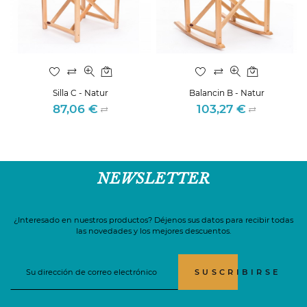
Silla C - Natur
Balancin B - Natur
87,06 €
103,27 €
Precio
Precio
NEWSLETTER
¿Interesado en nuestros productos? Déjenos sus datos para recibir todas
las novedades y los mejores descuentos.
SUSCRIBIRSE