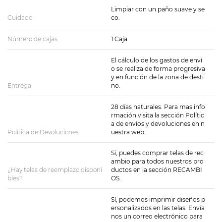
Limpiar con un paño suave y se
Cuidado
co.
Número de cajas
1 Caja
El cálculo de los gastos de enví
o se realiza de forma progresiva
y en función de la zona de desti
Entrega
no.
28 días naturales. Para mas info
rmación visita la sección Polític
a de envíos y devoluciones en n
Política de Devoluciones
uestra web.
Sí, puedes comprar telas de rec
ambio para todos nuestros pro
¿Hay telas de reemplazo disponi
ductos en la sección RECAMBI
bles?
OS.
Sí, podemos imprimir diseños p
ersonalizados en las telas. Envía
nos un correo electrónico para