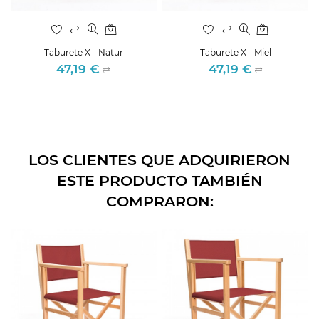
Taburete X - Natur
Taburete X - Miel
47,19 €
47,19 €
Precio
Precio
LOS CLIENTES QUE ADQUIRIERON
ESTE PRODUCTO TAMBIÉN
COMPRARON: