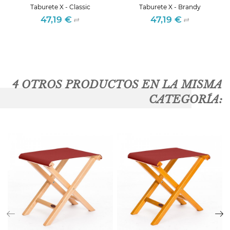
Taburete X - Classic
Taburete X - Brandy
47,19 €
47,19 €
Precio
Precio
4 OTROS PRODUCTOS EN LA MISMA
CATEGORÍA: