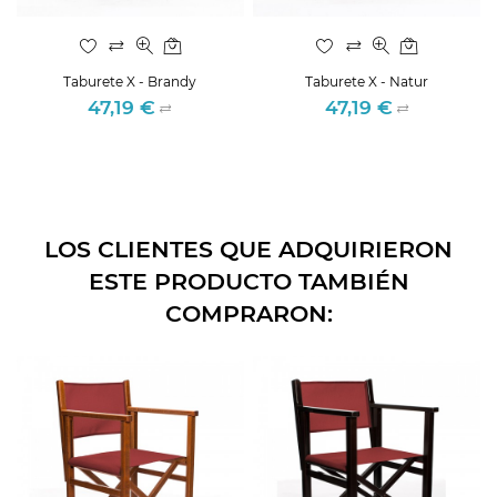
Taburete X - Brandy
Taburete X - Natur
47,19 €
47,19 €
Precio
Precio
LOS CLIENTES QUE ADQUIRIERON
ESTE PRODUCTO TAMBIÉN
COMPRARON: