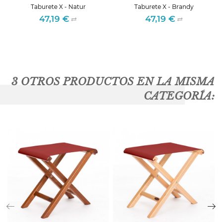
Taburete X - Natur
Taburete X - Brandy
47,19 €
47,19 €
Precio
Precio
3 OTROS PRODUCTOS EN LA MISMA
CATEGORÍA: