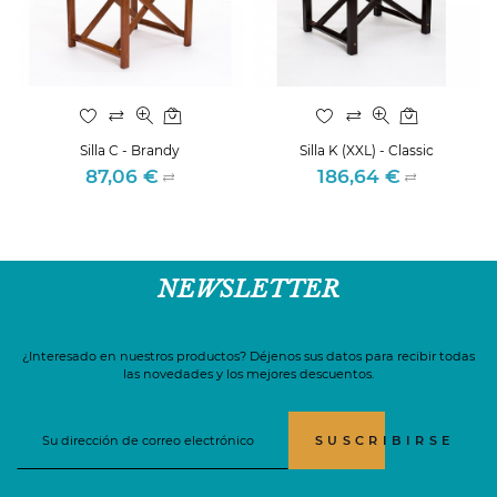
Silla C - Brandy
Silla K (XXL) - Classic
87,06 €
186,64 €
Precio
Precio
NEWSLETTER
¿Interesado en nuestros productos? Déjenos sus datos para recibir todas
las novedades y los mejores descuentos.
SUSCRIBIRSE