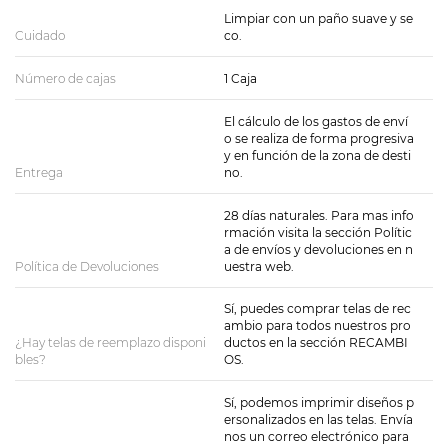
Limpiar con un paño suave y se
Cuidado
co.
Número de cajas
1 Caja
El cálculo de los gastos de enví
o se realiza de forma progresiva
y en función de la zona de desti
Entrega
no.
28 días naturales. Para mas info
rmación visita la sección Polític
a de envíos y devoluciones en n
Política de Devoluciones
uestra web.
Sí, puedes comprar telas de rec
ambio para todos nuestros pro
¿Hay telas de reemplazo disponi
ductos en la sección RECAMBI
bles?
OS.
Sí, podemos imprimir diseños p
ersonalizados en las telas. Envía
nos un correo electrónico para