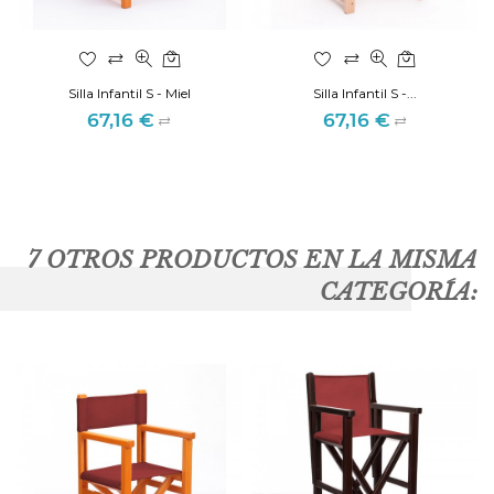
Silla Infantil S - Miel
Silla Infantil S -...
67,16 €
67,16 €
Precio
Precio
7 OTROS PRODUCTOS EN LA MISMA
CATEGORÍA: