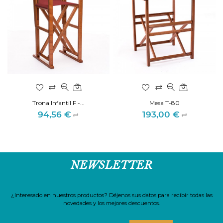
Trona Infantil F -...
Mesa T-80
94,56 €
193,00 €
Precio
Precio
NEWSLETTER
¿Interesado en nuestros productos? Déjenos sus datos para recibir todas las
novedades y los mejores descuentos.