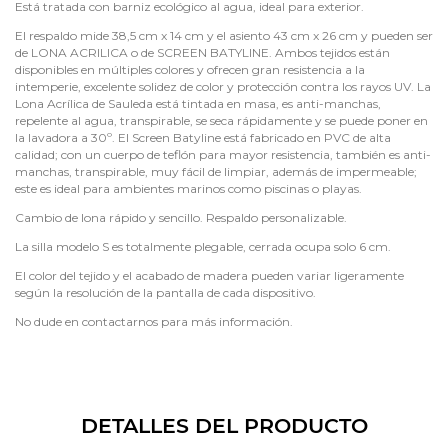
Está tratada con barniz ecológico al agua, ideal para exterior.
El respaldo mide 38,5 cm x 14 cm y el asiento 43 cm x 26 cm y pueden ser
de LONA ACRILICA o de SCREEN BATYLINE. Ambos tejidos están
disponibles en múltiples colores y ofrecen gran resistencia a la
intemperie, excelente solidez de color y protección contra los rayos UV. La
Lona Acrílica de Sauleda está tintada en masa, es anti-manchas,
repelente al agua, transpirable, se seca rápidamente y se puede poner en
la lavadora a 30º. El Screen Batyline está fabricado en PVC de alta
calidad; con un cuerpo de teflón para mayor resistencia, también es anti-
manchas, transpirable, muy fácil de limpiar, además de impermeable;
este es ideal para ambientes marinos como piscinas o playas.
Cambio de lona rápido y sencillo. Respaldo personalizable.
La silla modelo S es totalmente plegable, cerrada ocupa solo 6 cm.
El color del tejido y el acabado de madera pueden variar ligeramente
según la resolución de la pantalla de cada dispositivo.
No dude en contactarnos para más información.
DETALLES DEL PRODUCTO