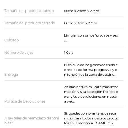
Tamaño del producto abierto
66cm x 28cm x 27cm
Tamaño del producto cerrado
66cm x 8cm x 27cm
Limpiar con un paño suave y sec
Cuidado
o.
Número de cajas
1 Caja
El cálculo de los gastos de envío s
e realiza de forma progresiva y e
Entrega
n función de la zona de destino.
28 días naturales. Para mas infor
mación visita la sección Política d
e envíos y devoluciones en nuestr
Política de Devoluciones
a web.
Sí, puedes comprar telas de reca
¿Hay telas de reemplazo disponi
mbio para todos nuestros produc
bles?
tos en la sección RECAMBIOS.