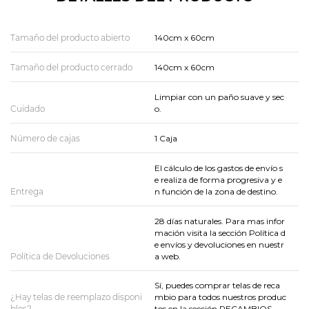
Tamaño del producto abierto
140cm x 60cm
Tamaño del producto cerrado
140cm x 60cm
Limpiar con un paño suave y sec
Cuidado
o.
Número de cajas
1 Caja
El cálculo de los gastos de envío s
e realiza de forma progresiva y e
Entrega
n función de la zona de destino.
28 días naturales. Para mas infor
mación visita la sección Política d
e envíos y devoluciones en nuestr
Política de Devoluciones
a web.
Sí, puedes comprar telas de reca
¿Hay telas de reemplazo disponi
mbio para todos nuestros produc
bles?
tos en la sección RECAMBIOS.