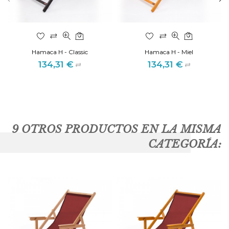
Hamaca H - Classic
Hamaca H - Miel
134,31 €
134,31 €
Precio
Precio
9 OTROS PRODUCTOS EN LA MISMA
CATEGORÍA: