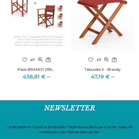
Pack BRANDY (15%...
Taburete X - Brandy
438,81 €
47,19 €
Precio
Precio
NEWSLETTER
¿Interesado en nuestros productos? Déjenos sus datos para recibir todas las
novedades y los mejores descuentos.