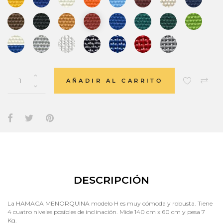
AÑADIR AL CARRITO
DESCRIPCIÓN
La HAMACA MENORQUINA modelo H es muy cómoda y robusta. Tiene
4 cuatro niveles posibles de inclinación. Mide 140 cm x 60 cm y pesa 7
Kg.