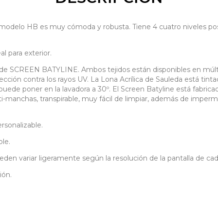
HB es muy cómoda y robusta. Tiene 4 cuatro niveles posible
l para exterior.
e SCREEN BATYLINE. Ambos tejidos están disponibles en múltiple
ección contra los rayos UV. La Lona Acrílica de Sauleda está tint
 puede poner en la lavadora a 30º. El Screen Batyline está fabric
ti-manchas, transpirable, muy fácil de limpiar, además de imper
rsonalizable.
le.
eden variar ligeramente según la resolución de la pantalla de cada
ión.