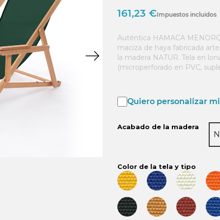
161,23 €
Impuestos incluidos
Auténtica HAMACA MENORQ
maciza de haya fabricada art
la madera NATUR. Tela en lona 
(microperforado en PVC, supl
Quiero personalizar mi 
Acabado de la madera
N
Color de la tela y tipo