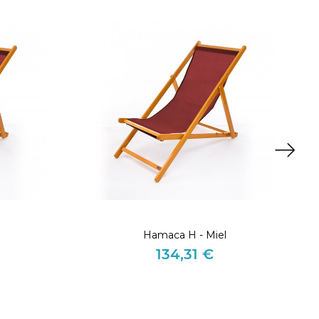
l
Hamaca H - Miel
134,31 €
Precio