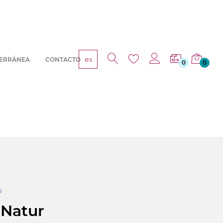
es
TERRÁNEA
CONTACTO
0
0
R
 Natur