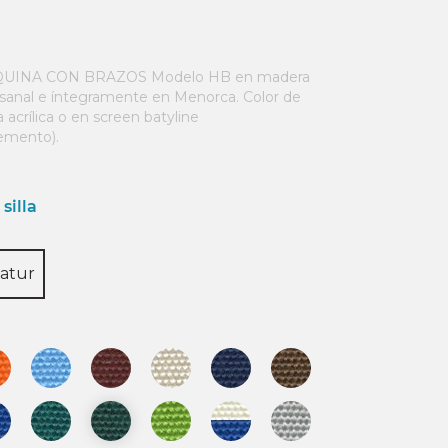
UINA CON BRAZOS Modelo HB en madera
esanal e íntegramente en Menorca. Color de
acrílica o en screen batyline
emento).
silla
atur