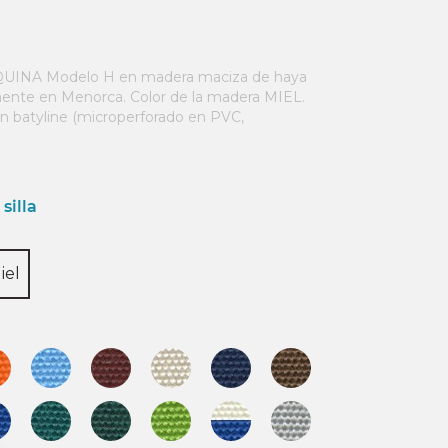
INA Modelo H en madera maciza de haya
amente en Menorca. Color de la madera MIEL.
een batyline (microperforado en PVC,
silla
iel