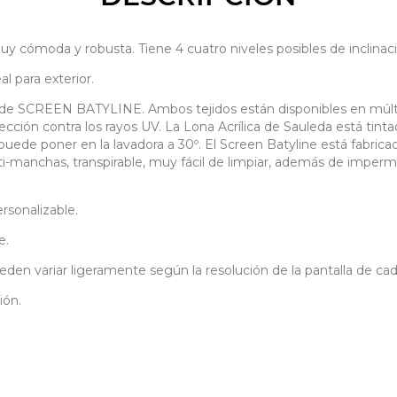
da y robusta. Tiene 4 cuatro niveles posibles de inclinació
l para exterior.
e SCREEN BATYLINE. Ambos tejidos están disponibles en múltiple
ección contra los rayos UV. La Lona Acrílica de Sauleda está tint
 puede poner en la lavadora a 30º. El Screen Batyline está fabric
ti-manchas, transpirable, muy fácil de limpiar, además de imper
rsonalizable.
e.
eden variar ligeramente según la resolución de la pantalla de cada
ión.