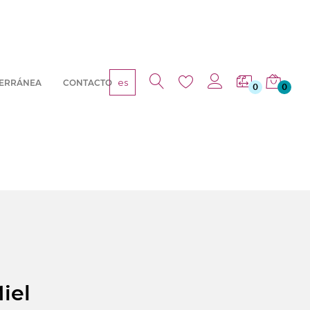
es
TERRÁNEA
CONTACTO
0
0
iel