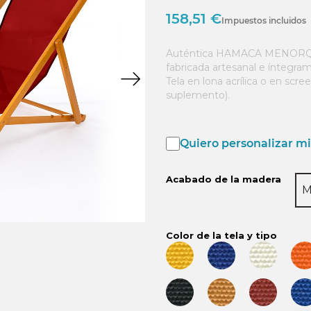
158,51 €
Impuestos incluidos
Auténtica HAMACA MENORQU
fabricada artesanal e íntegr
Tela en lona acrílica o en scr
suplemento).
Quiero personalizar mi 
Acabado de la madera
M
Color de la tela y tipo