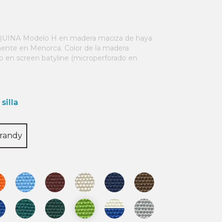
INA Modelo H en madera maciza de haya
amente en Menorca. Color de la madera
 o en screen batyline (microperforado en
silla
randy