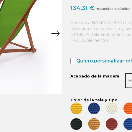
134,31 €
Impuestos incluidos
Auténtica HAMACA MENORQU
fabricada artesanal e íntegr
BRANDY. Tela en lona acrílica
PVC, suplemento).
Quiero personalizar mi 
Acabado de la madera
B
Color de la tela y tipo