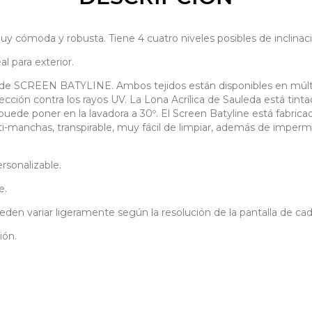
da y robusta. Tiene 4 cuatro niveles posibles de inclinació
l para exterior.
e SCREEN BATYLINE. Ambos tejidos están disponibles en múltiple
ección contra los rayos UV. La Lona Acrílica de Sauleda está tint
 puede poner en la lavadora a 30º. El Screen Batyline está fabric
ti-manchas, transpirable, muy fácil de limpiar, además de imper
rsonalizable.
e.
eden variar ligeramente según la resolución de la pantalla de cada
ión.