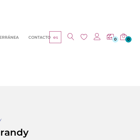
es
TERRÁNEA
CONTACTO
0
0
Y
Brandy