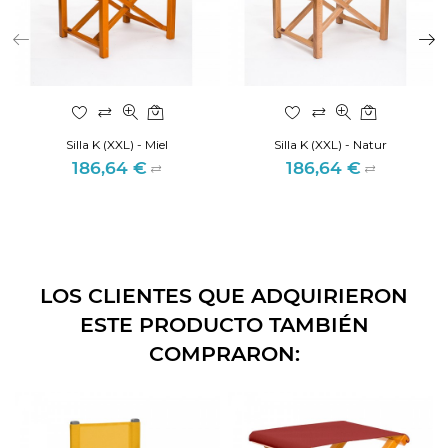
Silla K (XXL) - Miel
Silla K (XXL) - Natur
186,64 €
186,64 €
Precio
Precio
LOS CLIENTES QUE ADQUIRIERON
ESTE PRODUCTO TAMBIÉN
COMPRARON: