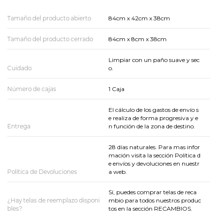
Tamaño del producto abierto
84cm x 42cm x 38cm
Tamaño del producto cerrado
84cm x 8cm x 38cm
Limpiar con un paño suave y sec
Cuidado
o.
Número de cajas
1 Caja
El cálculo de los gastos de envío s
e realiza de forma progresiva y e
Entrega
n función de la zona de destino.
28 días naturales. Para mas infor
mación visita la sección Política d
e envíos y devoluciones en nuestr
Política de Devoluciones
a web.
Sí, puedes comprar telas de reca
¿Hay telas de reemplazo disponi
mbio para todos nuestros produc
bles?
tos en la sección RECAMBIOS.