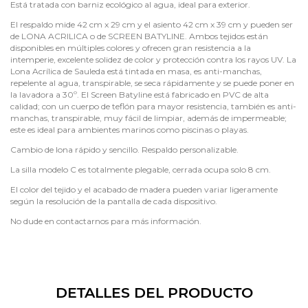
Está tratada con barniz ecológico al agua, ideal para exterior.
El respaldo mide 42 cm x 29 cm y el asiento 42 cm x 39 cm y pueden ser
de LONA ACRILICA o de SCREEN BATYLINE. Ambos tejidos están
disponibles en múltiples colores y ofrecen gran resistencia a la
intemperie, excelente solidez de color y protección contra los rayos UV. La
Lona Acrílica de Sauleda está tintada en masa, es anti-manchas,
repelente al agua, transpirable, se seca rápidamente y se puede poner en
la lavadora a 30º. El Screen Batyline está fabricado en PVC de alta
calidad; con un cuerpo de teflón para mayor resistencia, también es anti-
manchas, transpirable, muy fácil de limpiar, además de impermeable;
este es ideal para ambientes marinos como piscinas o playas.
Cambio de lona rápido y sencillo. Respaldo personalizable.
La silla modelo C es totalmente plegable, cerrada ocupa solo 8 cm.
El color del tejido y el acabado de madera pueden variar ligeramente
según la resolución de la pantalla de cada dispositivo.
No dude en contactarnos para más información.
DETALLES DEL PRODUCTO