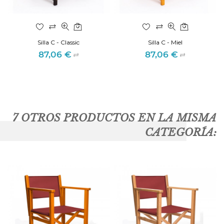
Silla C - Classic
Silla C - Miel
87,06 €
87,06 €
Precio
Precio
7 OTROS PRODUCTOS EN LA MISMA
CATEGORÍA: