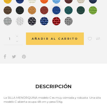
AÑADIR AL CARRITO
DESCRIPCIÓN
La SILLA MENORQUINA modelo C es muy cómoda y robusta. Una silla
modelo C abierta ocupa 48 cm y pesa 5 Kg.