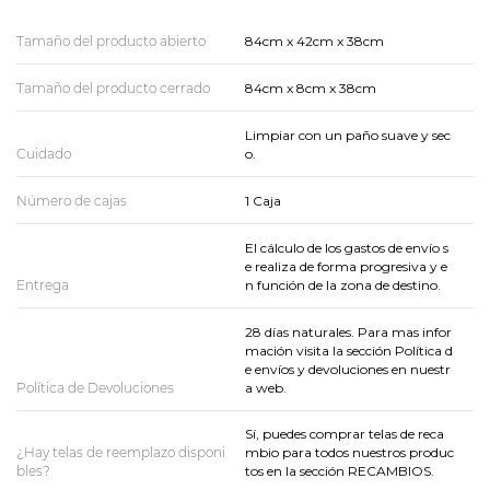
Tamaño del producto abierto
84cm x 42cm x 38cm
Tamaño del producto cerrado
84cm x 8cm x 38cm
Limpiar con un paño suave y sec
Cuidado
o.
Número de cajas
1 Caja
El cálculo de los gastos de envío s
e realiza de forma progresiva y e
Entrega
n función de la zona de destino.
28 días naturales. Para mas infor
mación visita la sección Política d
e envíos y devoluciones en nuestr
Política de Devoluciones
a web.
Sí, puedes comprar telas de reca
¿Hay telas de reemplazo disponi
mbio para todos nuestros produc
bles?
tos en la sección RECAMBIOS.