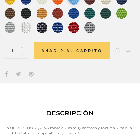
AÑADIR AL CARRITO
DESCRIPCIÓN
La SILLA MENORQUINA modelo C es muy cómoda y robusta. Una silla
modelo C abierta ocupa 48 cm y pesa 5 Kg.