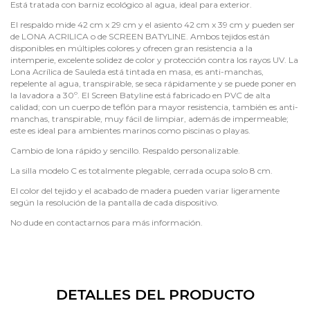
Está tratada con barniz ecológico al agua, ideal para exterior.
El respaldo mide 42 cm x 29 cm y el asiento 42 cm x 39 cm y pueden ser
de LONA ACRILICA o de SCREEN BATYLINE. Ambos tejidos están
disponibles en múltiples colores y ofrecen gran resistencia a la
intemperie, excelente solidez de color y protección contra los rayos UV. La
Lona Acrílica de Sauleda está tintada en masa, es anti-manchas,
repelente al agua, transpirable, se seca rápidamente y se puede poner en
la lavadora a 30º. El Screen Batyline está fabricado en PVC de alta
calidad; con un cuerpo de teflón para mayor resistencia, también es anti-
manchas, transpirable, muy fácil de limpiar, además de impermeable;
este es ideal para ambientes marinos como piscinas o playas.
Cambio de lona rápido y sencillo. Respaldo personalizable.
La silla modelo C es totalmente plegable, cerrada ocupa solo 8 cm.
El color del tejido y el acabado de madera pueden variar ligeramente
según la resolución de la pantalla de cada dispositivo.
No dude en contactarnos para más información.
DETALLES DEL PRODUCTO