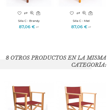
Silla C - Brandy
Silla C - Miel
87,06 €
87,06 €
Precio
Precio
8 OTROS PRODUCTOS EN LA MISMA
CATEGORÍA: