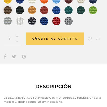
AÑADIR AL CARRITO
DESCRIPCIÓN
La SILLA MENORQUINA modelo C es muy cómoda y robusta. Una silla
modelo C abierta ocupa 48 cm y pesa 5 Kg.