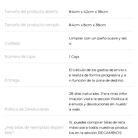
Tamaño del producto abierto
84cm x 42cm x 38cm
Tamaño del producto cerrado
84cm x 8cm x 38cm
Limpiar con un paño suave y sec
Cuidado
o.
Número de cajas
1 Caja
El cálculo de los gastos de envío s
e realiza de forma progresiva y e
Entrega
n función de la zona de destino.
28 días naturales. Para mas infor
mación visita la sección Política d
e envíos y devoluciones en nuestr
Política de Devoluciones
a web.
Sí, puedes comprar telas de reca
¿Hay telas de reemplazo disponi
mbio para todos nuestros produc
bles?
tos en la sección RECAMBIOS.