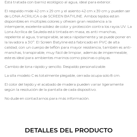
Está tratada con barniz ecológico al agua, ideal para exterior.
El respaldo mide 42 cm x 29 cm y el asiento 42 cm x 39 cm y pueden ser
de LONA ACRILICA o de SCREEN BATYLINE. Ambos tejidos están
disponibles en múltiples colores y ofrecen gran resistencia a la
intemperie, excelente solidez de color y protección contra los rayos UV. La
Lona Acrílica de Sauleda está tintada en masa, es anti-manchas,
repelente al agua, transpirable, se seca rápidamente y se puede poner en
la lavadora a 30º. El Screen Batyline está fabricado en PVC de alta
calidad; con un cuerpo de teflón para mayor resistencia, también es anti-
manchas, transpirable, muy fácil de limpiar, además de impermeable;
este es ideal para ambientes marinos como piscinas o playas.
Cambio de lona rápido y sencillo. Respaldo personalizable.
La silla modelo C es totalmente plegable, cerrada ocupa solo 8 cm.
El color del tejido y el acabado de madera pueden variar ligeramente
según la resolución de la pantalla de cada dispositivo.
No dude en contactarnos para más información.
DETALLES DEL PRODUCTO