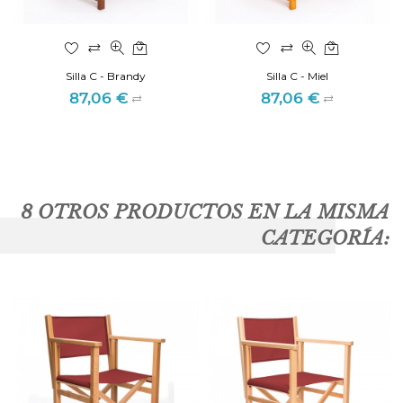
Silla C - Brandy
Silla C - Miel
87,06 €
87,06 €
Precio
Precio
8 OTROS PRODUCTOS EN LA MISMA
CATEGORÍA: