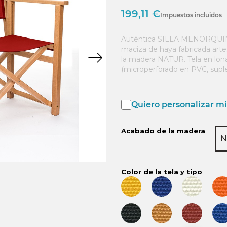
199,11 €
Impuestos incluidos
Auténtica SILLA MENORQUINA
maciza de haya fabricada art
la madera NATUR. Tela en lona 
(microperforado en PVC, supl
Quiero personalizar mi 
Acabado de la madera
N
Color de la tela y tipo