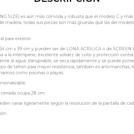
SIZE) es aún más cómoda y robusta que el modelo C y más anc
e de madera, todas sus piezas son más gruesas que las del modelo
l para exterior.
to 64 cm x 39 cm y pueden ser de LONA ACRILICA o de SCREEN B
ia a la intemperie, excelente solidez de color y protección contra
nte al agua, transpirable, se seca rápidamente y se puede poner 
rpo de teflón para mayor resistencia, también es anti-manchas, tr
arinos como piscinas o playas.
rsonalizable.
, cerrada ocupa 28 cm.
eden variar ligeramente según la resolución de la pantalla de cada
ión.