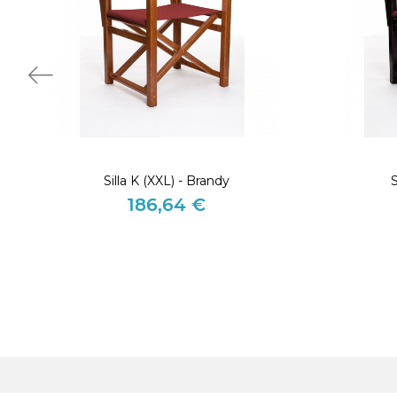
Silla K (XXL) - Brandy
S
186,64 €
Precio