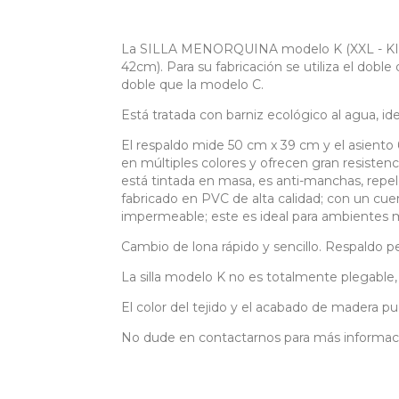
La SILLA MENORQUINA modelo K (XXL - KING 
42cm). Para su fabricación se utiliza el dobl
doble que la modelo C.
Está tratada con barniz ecológico al agua, idea
El respaldo mide 50 cm x 39 cm y el asien
en múltiples colores y ofrecen gran resistenc
está tintada en masa, es anti-manchas, repele
fabricado en PVC de alta calidad; con un cue
impermeable; este es ideal para ambientes m
Cambio de lona rápido y sencillo. Respaldo pe
La silla modelo K no es totalmente plegable
El color del tejido y el acabado de madera pu
No dude en contactarnos para más informac