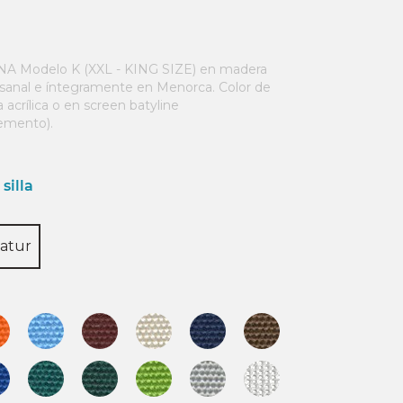
 Modelo K (XXL - KING SIZE) en madera
esanal e íntegramente en Menorca. Color de
acrílica o en screen batyline
emento).
silla
atur