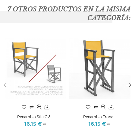
7 OTROS PRODUCTOS EN LA MISMA
CATEGORÍA:
Recambio Silla C &...
Recambio Trona...
16,15 €
16,15 €
Precio
Precio