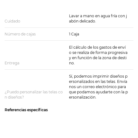
Lavar a mano en agua fría con j
Cuidado
abón delicado.
Número de cajas
1 Caja
El cálculo de los gastos de enví
o se realiza de forma progresiva
y en función de la zona de desti
Entrega
no.
Sí, podemos imprimir diseños p
ersonalizados en las telas. Envía
nos un correo electrónico para
¿Puedo personalizar las telas co
que podamos ayudarte con la p
n diseños?
ersonalización.
Referencias específicas