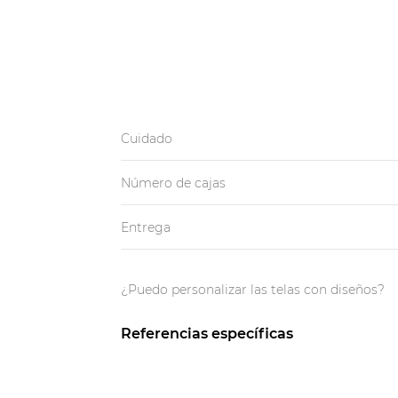
Cuidado
Número de cajas
Entrega
¿Puedo personalizar las telas con diseños?
Referencias específicas