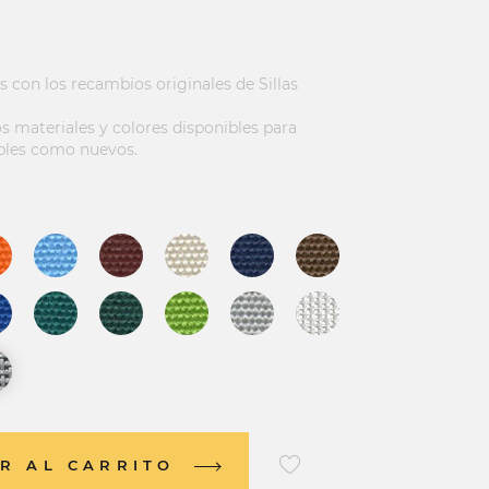
s con los recambios originales de Sillas
 materiales y colores disponibles para
bles como nuevos.
R AL CARRITO