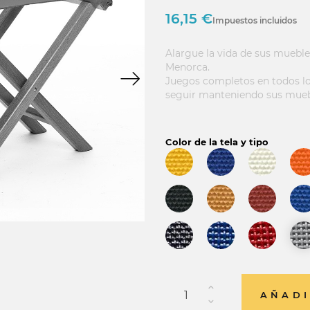
16,15 €
Impuestos incluidos
Alargue la vida de sus mueble
Menorca.
Juegos completos en todos los
seguir manteniendo sus mue
Color de la tela y tipo
AÑADI