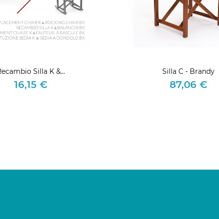
ecambio Silla K &...
Silla C - Brandy
16,15 €
87,06 €
Precio
Precio