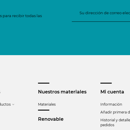
 para recibir todas las
s
Nuestros materiales
Mi cuenta
ductos
Materiales
Información
Añadir primera d
Renovable
Historial y detall
pedidos