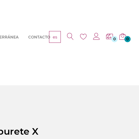
es
TERRÁNEA
CONTACTO
0
0
burete X