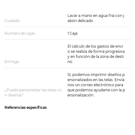
Lavar a mano en agua fría con j
Cuidado
abón delicado.
Número de cajas
1 Caja
El cálculo de los gastos de enví
o se realiza de forma progresiva
y en función de la zona de desti
Entrega
no.
Sí, podemos imprimir diseños p
ersonalizados en las telas. Envía
nos un correo electrónico para
¿Puedo personalizar las telas co
que podamos ayudarte con la p
n diseños?
ersonalización.
Referencias específicas