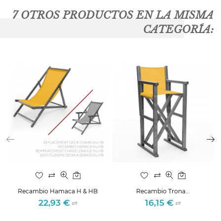
7 OTROS PRODUCTOS EN LA MISMA
CATEGORÍA:
Recambio Hamaca H & HB
Recambio Trona...
22,93 €
16,15 €
Precio
Precio