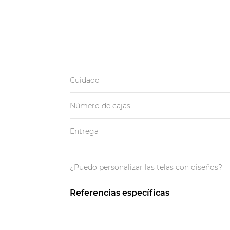
Cuidado
Número de cajas
Entrega
¿Puedo personalizar las telas con diseños?
Referencias específicas