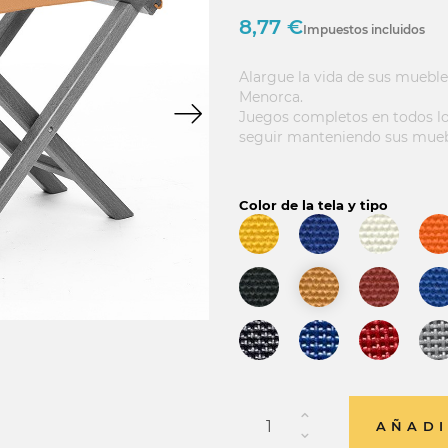
8,77 €
Impuestos incluidos
Alargue la vida de sus mueble
Menorca.
Juegos completos en todos los
seguir manteniendo sus mue
Color de la tela y tipo
AÑADI