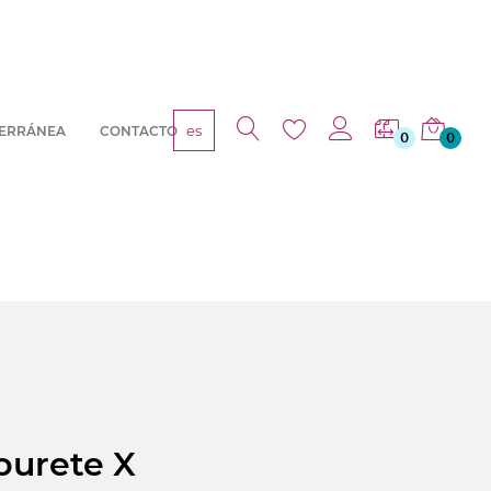
es
TERRÁNEA
CONTACTO
0
0
burete X