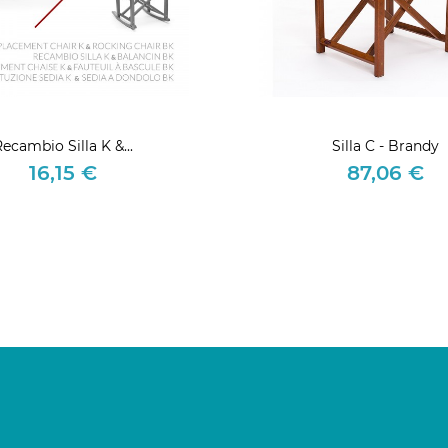
ecambio Silla K &...
Silla C - Brandy
16,15 €
87,06 €
Precio
Precio