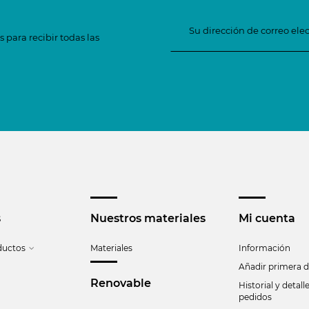
 para recibir todas las
s
Nuestros materiales
Mi cuenta
ductos
Materiales
Información
Añadir primera d
Renovable
Historial y detall
pedidos