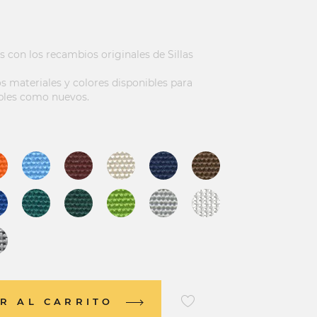
s con los recambios originales de Sillas
 materiales y colores disponibles para
bles como nuevos.
R AL CARRITO