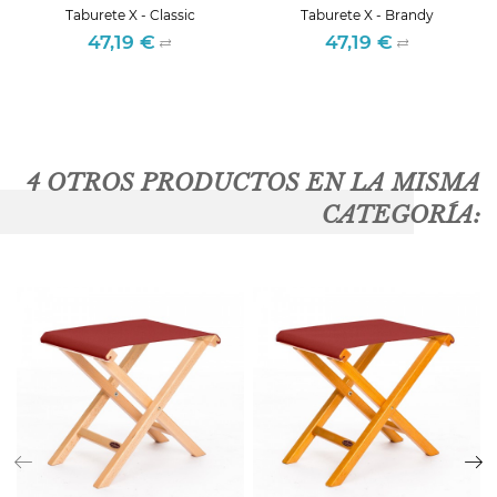
Taburete X - Classic
Taburete X - Brandy
47,19 €
47,19 €
Precio
Precio
4 OTROS PRODUCTOS EN LA MISMA
CATEGORÍA: