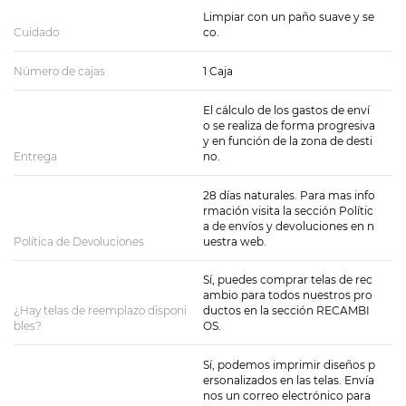
Limpiar con un paño suave y se
Cuidado
co.
Número de cajas
1 Caja
El cálculo de los gastos de enví
o se realiza de forma progresiva
y en función de la zona de desti
Entrega
no.
28 días naturales. Para mas info
rmación visita la sección Polític
a de envíos y devoluciones en n
Política de Devoluciones
uestra web.
Sí, puedes comprar telas de rec
ambio para todos nuestros pro
¿Hay telas de reemplazo disponi
ductos en la sección RECAMBI
bles?
OS.
Sí, podemos imprimir diseños p
ersonalizados en las telas. Envía
nos un correo electrónico para