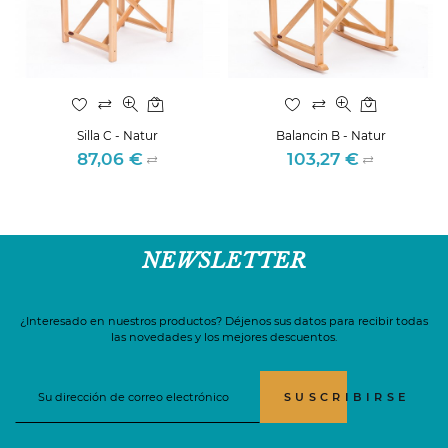
Silla C - Natur
Balancin B - Natur
87,06 €
103,27 €
Precio
Precio
NEWSLETTER
¿Interesado en nuestros productos? Déjenos sus datos para recibir todas
las novedades y los mejores descuentos.
SUSCRIBIRSE