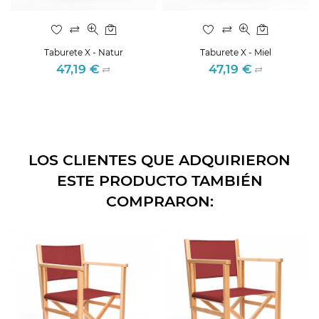
Taburete X - Natur
Taburete X - Miel
47,19 €
47,19 €
Precio
Precio
LOS CLIENTES QUE ADQUIRIERON
ESTE PRODUCTO TAMBIÉN
COMPRARON: