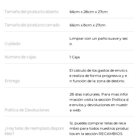
Tamaño del producto abierto
66cm x 28cm x 27cm
Tamaño del producto cerrado
66cm x 8cm x 27cm
Limpiar con un paño suave y sec
Cuidado
o.
Número de cajas
1 Caja
El cálculo de los gastos de envío s
e realiza de forma progresiva y e
Entrega
n función de la zona de destino.
28 días naturales. Para mas infor
mación visita la sección Política d
e envíos y devoluciones en nuestr
Política de Devoluciones
a web.
Sí, puedes comprar telas de reca
¿Hay telas de reemplazo disponi
mbio para todos nuestros produc
bles?
tos en la sección RECAMBIOS.