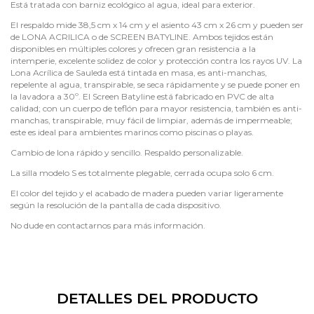
Está tratada con barniz ecológico al agua, ideal para exterior.
El respaldo mide 38,5 cm x 14 cm y el asiento 43 cm x 26 cm y pueden ser
de LONA ACRILICA o de SCREEN BATYLINE. Ambos tejidos están
disponibles en múltiples colores y ofrecen gran resistencia a la
intemperie, excelente solidez de color y protección contra los rayos UV. La
Lona Acrílica de Sauleda está tintada en masa, es anti-manchas,
repelente al agua, transpirable, se seca rápidamente y se puede poner en
la lavadora a 30º. El Screen Batyline está fabricado en PVC de alta
calidad; con un cuerpo de teflón para mayor resistencia, también es anti-
manchas, transpirable, muy fácil de limpiar, además de impermeable;
este es ideal para ambientes marinos como piscinas o playas.
Cambio de lona rápido y sencillo. Respaldo personalizable.
La silla modelo S es totalmente plegable, cerrada ocupa solo 6 cm.
El color del tejido y el acabado de madera pueden variar ligeramente
según la resolución de la pantalla de cada dispositivo.
No dude en contactarnos para más información.
DETALLES DEL PRODUCTO