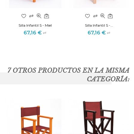
Silla Infantil S - Miel
Silla Infantil S -...
67,16 €
67,16 €
Precio
Precio
7 OTROS PRODUCTOS EN LA MISMA
CATEGORÍA: