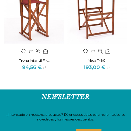
Trona Infantil F -...
Mesa T-80
94,56 €
193,00 €
Precio
Precio
NEWSLETTER
¿Interesado en nuestros productos? Déjenos sus datos para recibir todas las
novedades y los mejores descuentos.