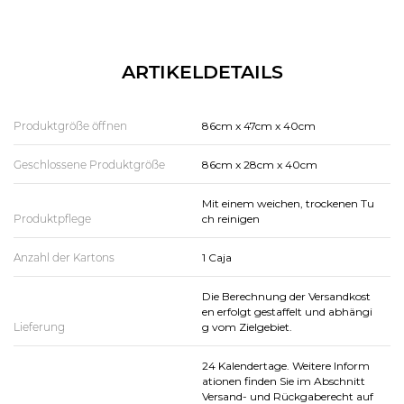
ARTIKELDETAILS
Produktgröße öffnen
86cm x 47cm x 40cm
Geschlossene Produktgröße
86cm x 28cm x 40cm
Mit einem weichen, trockenen Tu
Produktpflege
ch reinigen
Anzahl der Kartons
1 Caja
Die Berechnung der Versandkost
en erfolgt gestaffelt und abhängi
Lieferung
g vom Zielgebiet.
24 Kalendertage. Weitere Inform
ationen finden Sie im Abschnitt
Versand- und Rückgaberecht auf