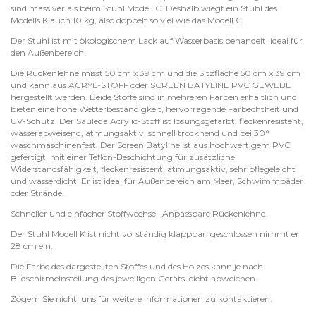
sind massiver als beim Stuhl Modell C. Deshalb wiegt ein Stuhl des
Modells K auch 10 kg, also doppelt so viel wie das Modell C.
Der Stuhl ist mit ökologischem Lack auf Wasserbasis behandelt, ideal für
den Außenbereich.
Die Rückenlehne misst 50 cm x 39 cm und die Sitzfläche 50 cm x 39 cm
und kann aus ACRYL-STOFF oder SCREEN BATYLINE PVC GEWEBE
hergestellt werden. Beide Stoffe sind in mehreren Farben erhältlich und
bieten eine hohe Wetterbeständigkeit, hervorragende Farbechtheit und
UV-Schutz. Der Sauleda Acrylic-Stoff ist lösungsgefärbt, fleckenresistent,
wasserabweisend, atmungsaktiv, schnell trocknend und bei 30°
waschmaschinenfest. Der Screen Batyline ist aus hochwertigem PVC
gefertigt, mit einer Teflon-Beschichtung für zusätzliche
Widerstandsfähigkeit, fleckenresistent, atmungsaktiv, sehr pflegeleicht
und wasserdicht. Er ist ideal für Außenbereich am Meer, Schwimmbäder
oder Strände.
Schneller und einfacher Stoffwechsel. Anpassbare Rückenlehne.
Der Stuhl Modell K ist nicht vollständig klappbar, geschlossen nimmt er
28 cm ein.
Die Farbe des dargestellten Stoffes und des Holzes kann je nach
Bildschirmeinstellung des jeweiligen Geräts leicht abweichen.
Zögern Sie nicht, uns für weitere Informationen zu kontaktieren.