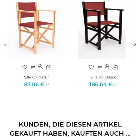
Silla C - Natur
Silla K - Classic
87,06 €
186,64 €
Preis
Preis
KUNDEN, DIE DIESEN ARTIKEL
GEKAUFT HABEN, KAUFTEN AUCH ...