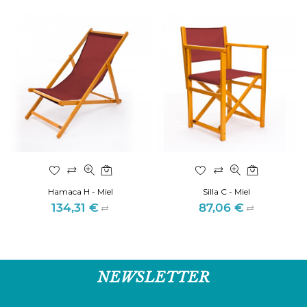
Hamaca H - Miel
Silla C - Miel
134,31 €
87,06 €
Preis
Preis
NEWSLETTER