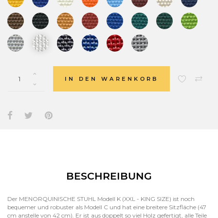
IN DEN WARENKORB
BESCHREIBUNG
Der MENORQUINISCHE STUHL Modell K (XXL - KING SIZE) ist noch
bequemer und robuster als Modell C und hat eine breitere Sitzfläche (47
cm anstelle von 42 cm). Er ist aus doppelt so viel Holz gefertigt, alle Teile