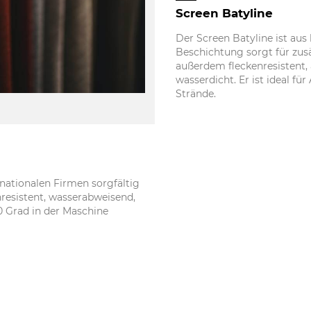
Screen Batyline
Der Screen Batyline ist aus
Beschichtung sorgt für zusä
außerdem fleckenresistent, 
wasserdicht. Er ist ideal 
Strände.
nationalen Firmen sorgfältig
enresistent, wasserabweisend,
0 Grad in der Maschine