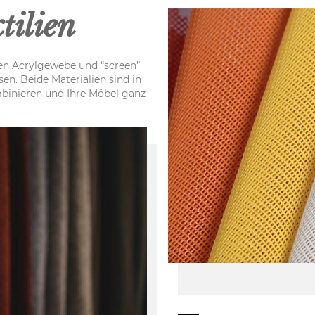
tilien
en Acrylgewebe und “screen”
sen. Beide Materialien sind in
mbinieren und Ihre Möbel ganz