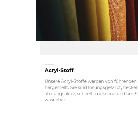
Acryl-Stoff
Unsere Acryl-Stoffe werden von führenden 
hergestellt. Sie sind lösungsgefärbt, fleck
atmungsaktiv, schnell trocknend und bei 3
waschbar.