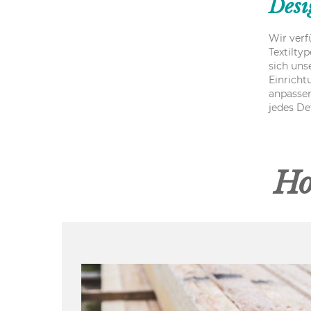
Desi
Wir verf
Textilty
sich uns
Einricht
anpassen
jedes Det
Ho