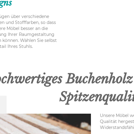
gns
ügen über verschiedene
pen und Stofffarben, so dass
ere Möbel besser an die
ung Ihrer Raumgestaltung
 können. Wählen Sie selbst
ail Ihres Stuhls.
chwertiges Buchenholz
Spitzenquali
Unsere Möbel w
Qualität hergest
Widerstandsfähi