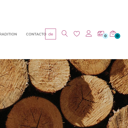
de
RADITION
CONTACTO
0
0