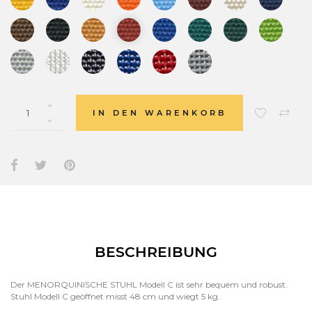
IN DEN WARENKORB
BESCHREIBUNG
Der MENORQUINISCHE STUHL Modell C ist sehr bequem und robust.
Stuhl Modell C geöffnet misst 48 cm und wiegt 5 kg.