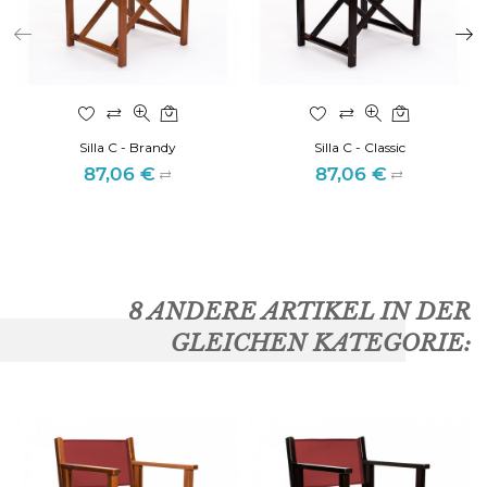
Silla C - Brandy
Silla C - Classic
87,06 €
87,06 €
Preis
Preis
8 ANDERE ARTIKEL IN DER
GLEICHEN KATEGORIE: