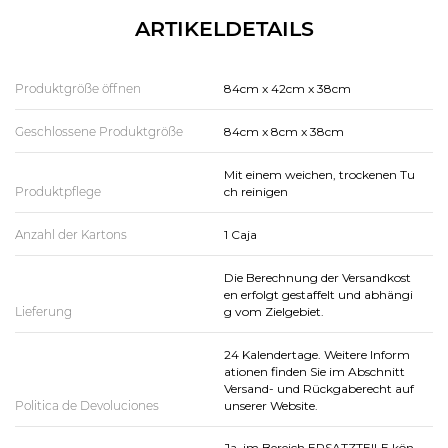
ARTIKELDETAILS
Produktgröße öffnen
84cm x 42cm x 38cm
Geschlossene Produktgröße
84cm x 8cm x 38cm
Mit einem weichen, trockenen Tu
Produktpflege
ch reinigen
Anzahl der Kartons
1 Caja
Die Berechnung der Versandkost
en erfolgt gestaffelt und abhängi
Lieferung
g vom Zielgebiet.
24 Kalendertage. Weitere Inform
ationen finden Sie im Abschnitt
Versand- und Rückgaberecht auf
Politica de Devoluciones
unserer Website.
Ja, im Bereich ERSATZTEILE kön