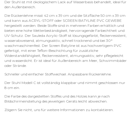
Der Stuhl ist mit ökologischem Lack auf Wasserbasis behandelt, ideal für
den Außenbereich.
Die Rückenlehne misst 42 cm x 39 cm und die Sitzfläche 50 cm x 39 cm
und kann aus ACRYL-STOFF oder SCREEN BATYLINE PVC GEWEBE
hergestellt werden. Beide Stoffe sind in mehreren Farben erhältlich und
bieten eine hohe Wetterbeständigkeit, hervorragende Farbechtheit und
UV-Schutz. Der Sauleda Acrylic-Stoff ist lösungsgefärbt, fleckenresistent,
wasserabweisend, atmungsaktiv, schnell trocknend und bei 30°
waschmaschinenfest. Der Screen Batyline ist aus hochwertigem PVC
gefertigt, mit einer Teflon-Beschichtung für zusätzliche
Widerstandsfähigkeit, fleckenresistent, atmungsaktiv, sehr pflegeleicht
und wasserdicht. Er ist ideal für Außenbereich am Meer, Schwimmbäder
oder Strände.
Schneller und einfacher Stoffwechsel. Anpassbare Rückenlehne.
Der Stuhl Modell C ist vollständig klappbar und nimmt geschlossen nur
8 cm ein.
Die Farbe des dargestellten Stoffes und des Holzes kann je nach
Bildschirmeinstellung des jeweiligen Geräts leicht abweichen.
Zögern Sie nicht, uns für weitere Informationen zu kontaktieren.