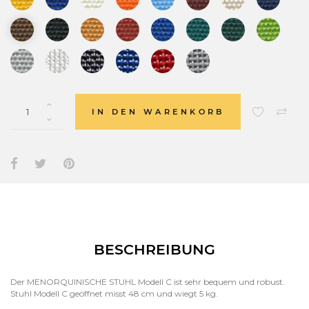
IN DEN WARENKORB
BESCHREIBUNG
Der MENORQUINISCHE STUHL Modell C ist sehr bequem und robust.
Stuhl Modell C geöffnet misst 48 cm und wiegt 5 kg.