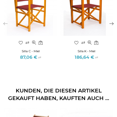
Silla C - Miel
Silla K - Miel
87,06 €
186,64 €
Preis
Preis
KUNDEN, DIE DIESEN ARTIKEL
GEKAUFT HABEN, KAUFTEN AUCH ...