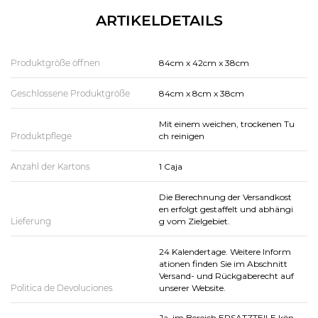
ARTIKELDETAILS
Produktgröße öffnen
84cm x 42cm x 38cm
Geschlossene Produktgröße
84cm x 8cm x 38cm
Mit einem weichen, trockenen Tu
Produktpflege
ch reinigen
Anzahl der Kartons
1 Caja
Die Berechnung der Versandkost
en erfolgt gestaffelt und abhängi
Lieferung
g vom Zielgebiet.
24 Kalendertage. Weitere Inform
ationen finden Sie im Abschnitt
Versand- und Rückgaberecht auf
Politica de Devoluciones
unserer Website.
Ja, im Bereich ERSATZTEILE kön