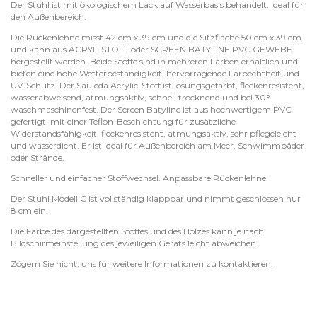
Der Stuhl ist mit ökologischem Lack auf Wasserbasis behandelt, ideal für
den Außenbereich.
Die Rückenlehne misst 42 cm x 39 cm und die Sitzfläche 50 cm x 39 cm
und kann aus ACRYL-STOFF oder SCREEN BATYLINE PVC GEWEBE
hergestellt werden. Beide Stoffe sind in mehreren Farben erhältlich und
bieten eine hohe Wetterbeständigkeit, hervorragende Farbechtheit und
UV-Schutz. Der Sauleda Acrylic-Stoff ist lösungsgefärbt, fleckenresistent,
wasserabweisend, atmungsaktiv, schnell trocknend und bei 30°
waschmaschinenfest. Der Screen Batyline ist aus hochwertigem PVC
gefertigt, mit einer Teflon-Beschichtung für zusätzliche
Widerstandsfähigkeit, fleckenresistent, atmungsaktiv, sehr pflegeleicht
und wasserdicht. Er ist ideal für Außenbereich am Meer, Schwimmbäder
oder Strände.
Schneller und einfacher Stoffwechsel. Anpassbare Rückenlehne.
Der Stuhl Modell C ist vollständig klappbar und nimmt geschlossen nur
8 cm ein.
Die Farbe des dargestellten Stoffes und des Holzes kann je nach
Bildschirmeinstellung des jeweiligen Geräts leicht abweichen.
Zögern Sie nicht, uns für weitere Informationen zu kontaktieren.