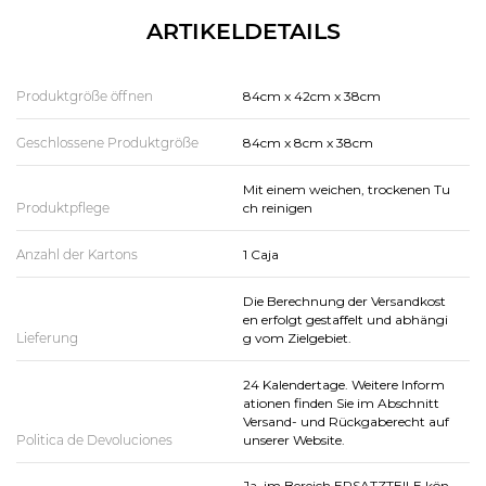
ARTIKELDETAILS
Produktgröße öffnen
84cm x 42cm x 38cm
Geschlossene Produktgröße
84cm x 8cm x 38cm
Mit einem weichen, trockenen Tu
Produktpflege
ch reinigen
Anzahl der Kartons
1 Caja
Die Berechnung der Versandkost
en erfolgt gestaffelt und abhängi
Lieferung
g vom Zielgebiet.
24 Kalendertage. Weitere Inform
ationen finden Sie im Abschnitt
Versand- und Rückgaberecht auf
Politica de Devoluciones
unserer Website.
Ja, im Bereich ERSATZTEILE kön