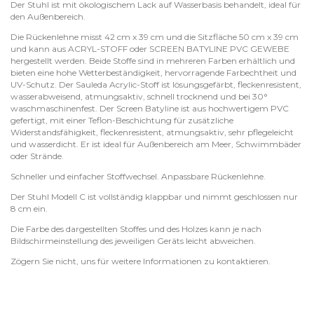
Der Stuhl ist mit ökologischem Lack auf Wasserbasis behandelt, ideal für
den Außenbereich.
Die Rückenlehne misst 42 cm x 39 cm und die Sitzfläche 50 cm x 39 cm
und kann aus ACRYL-STOFF oder SCREEN BATYLINE PVC GEWEBE
hergestellt werden. Beide Stoffe sind in mehreren Farben erhältlich und
bieten eine hohe Wetterbeständigkeit, hervorragende Farbechtheit und
UV-Schutz. Der Sauleda Acrylic-Stoff ist lösungsgefärbt, fleckenresistent,
wasserabweisend, atmungsaktiv, schnell trocknend und bei 30°
waschmaschinenfest. Der Screen Batyline ist aus hochwertigem PVC
gefertigt, mit einer Teflon-Beschichtung für zusätzliche
Widerstandsfähigkeit, fleckenresistent, atmungsaktiv, sehr pflegeleicht
und wasserdicht. Er ist ideal für Außenbereich am Meer, Schwimmbäder
oder Strände.
Schneller und einfacher Stoffwechsel. Anpassbare Rückenlehne.
Der Stuhl Modell C ist vollständig klappbar und nimmt geschlossen nur
8 cm ein.
Die Farbe des dargestellten Stoffes und des Holzes kann je nach
Bildschirmeinstellung des jeweiligen Geräts leicht abweichen.
Zögern Sie nicht, uns für weitere Informationen zu kontaktieren.