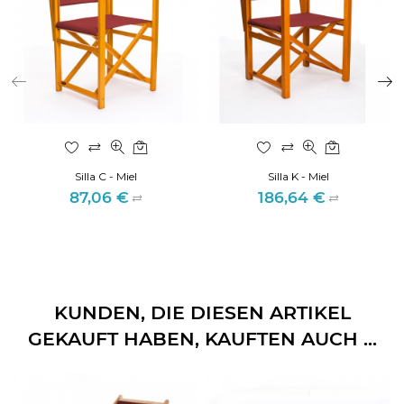
Silla C - Miel
Silla K - Miel
87,06 €
186,64 €
Preis
Preis
KUNDEN, DIE DIESEN ARTIKEL
GEKAUFT HABEN, KAUFTEN AUCH ...