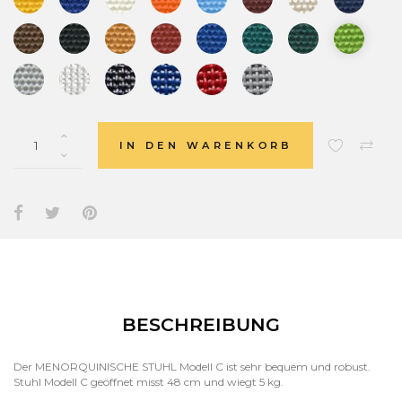
IN DEN WARENKORB
BESCHREIBUNG
Der MENORQUINISCHE STUHL Modell C ist sehr bequem und robust.
Stuhl Modell C geöffnet misst 48 cm und wiegt 5 kg.