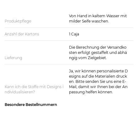
Von Hand in kaltem Wasser mit
Produktpflege
milder Seife waschen.
Anzahl der Kartons
1 Caja
Die Berechnung der Versandko
sten erfolgt gestaffelt und abhä
Lieferung
ngig vom Zielgebiet.
Ja, wir können personalisierte D
esigns auf die Materialien druck
en. Bitte senden Sie uns eine E-
Kann ich die Stoffe mit Designs i
Mail, damit wir Ihnen bei der An
ndividualisieren?
passung helfen können.
Besondere Bestellnummern