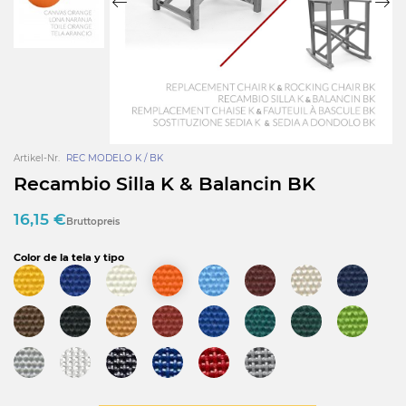
Artikel-Nr.
REC MODELO K / BK
Recambio Silla K & Balancin BK
16,15 €
Bruttopreis
Color de la tela y tipo