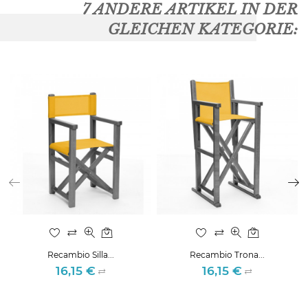
7 ANDERE ARTIKEL IN DER
GLEICHEN KATEGORIE:
Recambio Silla...
Recambio Trona...
16,15 €
16,15 €
Preis
Preis