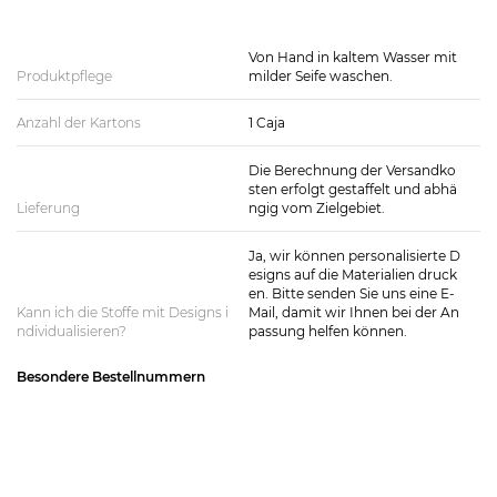
Von Hand in kaltem Wasser mit
Produktpflege
milder Seife waschen.
Anzahl der Kartons
1 Caja
Die Berechnung der Versandko
sten erfolgt gestaffelt und abhä
Lieferung
ngig vom Zielgebiet.
Ja, wir können personalisierte D
esigns auf die Materialien druck
en. Bitte senden Sie uns eine E-
Kann ich die Stoffe mit Designs i
Mail, damit wir Ihnen bei der An
ndividualisieren?
passung helfen können.
Besondere Bestellnummern