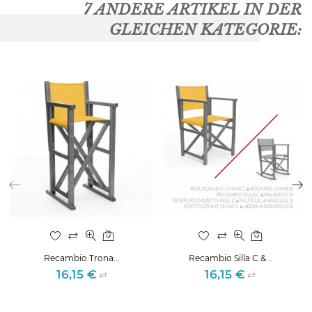
7 ANDERE ARTIKEL IN DER
GLEICHEN KATEGORIE:
Recambio Trona...
Recambio Silla C &...
16,15 €
16,15 €
Preis
Preis