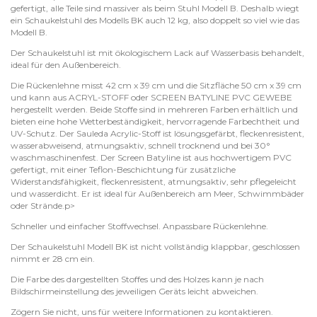
gefertigt, alle Teile sind massiver als beim Stuhl Modell B. Deshalb wiegt
ein Schaukelstuhl des Modells BK auch 12 kg, also doppelt so viel wie das
Modell B.
Der Schaukelstuhl ist mit ökologischem Lack auf Wasserbasis behandelt,
ideal für den Außenbereich.
Die Rückenlehne misst 42 cm x 39 cm und die Sitzfläche 50 cm x 39 cm
und kann aus ACRYL-STOFF oder SCREEN BATYLINE PVC GEWEBE
hergestellt werden. Beide Stoffe sind in mehreren Farben erhältlich und
bieten eine hohe Wetterbeständigkeit, hervorragende Farbechtheit und
UV-Schutz. Der Sauleda Acrylic-Stoff ist lösungsgefärbt, fleckenresistent,
wasserabweisend, atmungsaktiv, schnell trocknend und bei 30°
waschmaschinenfest. Der Screen Batyline ist aus hochwertigem PVC
gefertigt, mit einer Teflon-Beschichtung für zusätzliche
Widerstandsfähigkeit, fleckenresistent, atmungsaktiv, sehr pflegeleicht
und wasserdicht. Er ist ideal für Außenbereich am Meer, Schwimmbäder
oder Strände.p>
Schneller und einfacher Stoffwechsel. Anpassbare Rückenlehne.
Der Schaukelstuhl Modell BK ist nicht vollständig klappbar, geschlossen
nimmt er 28 cm ein.
Die Farbe des dargestellten Stoffes und des Holzes kann je nach
Bildschirmeinstellung des jeweiligen Geräts leicht abweichen.
Zögern Sie nicht, uns für weitere Informationen zu kontaktieren.