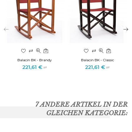
Balacin BK - Brandy
Balacin BK - Classic
221,61 €
221,61 €
Preis
Preis
7 ANDERE ARTIKEL IN DER
GLEICHEN KATEGORIE: