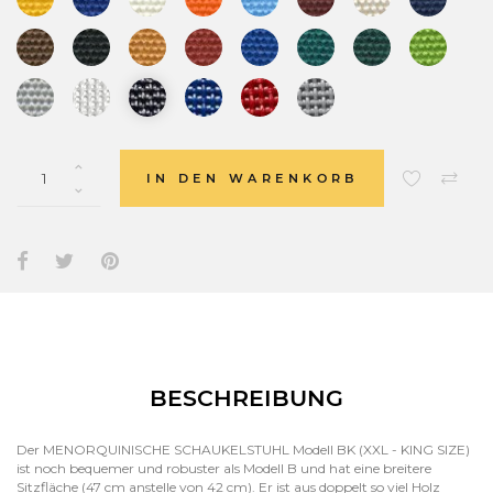
IN DEN WARENKORB
BESCHREIBUNG
Der MENORQUINISCHE SCHAUKELSTUHL Modell BK (XXL - KING SIZE)
ist noch bequemer und robuster als Modell B und hat eine breitere
Sitzfläche (47 cm anstelle von 42 cm). Er ist aus doppelt so viel Holz