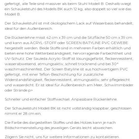
gefertigt, alle Teile sind massiver als beim Stuhl Modell B. Deshalb wiegt
ein Schaukelstuhl des Modells BK auch 12 kg, also doppelt so viel wie das
Modell B.
Der Schaukelstuhl ist mit ökologischem Lack auf Wasserbasis behandelt,
ideal für den Außenbereich.
Die Rückenlehne misst 42 cm x 39 cm und die Sitzfläche 50 cm x 39 cm
und kann aus ACRYL-STOFF oder SCREEN BATYLINE PVC GEWEBE
hergestellt werden. Beide Stoffe sind in mehreren Farben erhältlich und
bieten eine hohe Wetterbeständigkeit, hervorragende Farbechtheit und
UV-Schutz. Der Sauleda Acrylic-Stoff ist lösungsgefärbt, fleckenresistent,
wasserabweisend, atmungsaktiv, schnell trocknend und bei 30°
waschmaschinenfest. Der Screen Batyline ist aus hochwertigem PVC
gefertigt, mit einer Teflon-Beschichtung für zusätzliche
Widerstandsfähigkeit, fleckenresistent, atmungsaktiv, sehr pflegeleicht
und wasserdicht. Er ist ideal für Außenbereich am Meer, Schwimmbäder
oder Strände.p>
Schneller und einfacher Stoffwechsel. Anpassbare Rückenlehne.
Der Schaukelstuhl Modell BK ist nicht vollständig klappbar, geschlossen
nimmt er 28 cm ein.
Die Farbe des dargestellten Stoffes und des Holzes kann je nach
Bildschirmeinstellung des jeweiligen Geräts leicht abweichen.
Zögern Sie nicht, uns für weitere Informationen zu kontaktieren.