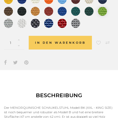
IN DEN WARENKORB
BESCHREIBUNG
Der MENORQUINISCHE SCHAUKELSTUHL Modell BK (XXL - KING SIZE)
ist noch bequemer und robuster als Modell B und hat eine breitere
Sitzfläche (47 cm anstelle von 42 cm). Er ist aus doppelt so viel Holz