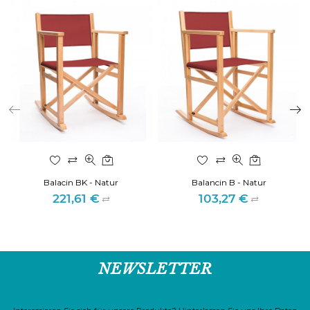
Balacin BK - Natur
Balancin B - Natur
221,61 €
103,27 €
Preis
Preis
NEWSLETTER