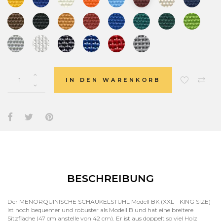
IN DEN WARENKORB
BESCHREIBUNG
Der MENORQUINISCHE SCHAUKELSTUHL Modell BK (XXL - KING SIZE)
ist noch bequemer und robuster als Modell B und hat eine breitere
Sitzfläche (47 cm anstelle von 42 cm). Er ist aus doppelt so viel Holz