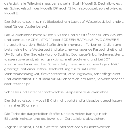
gefertigt, alle Teile sind massiver als beim Stuhl Modell B. Deshalb wiegt
ein Schaukelstuhl des Modells BK auch 12 kg, also doppelt so viel wie das
Modell B.
Der Schaukelstuhl ist mit ökologischem Lack auf Wasserbasis behandelt,
ideal für den Außenbereich.
Die Rückenlehne misst 42 cm x 39 cm und die Sitzfläche 50 cm x 39 cm
und kann aus ACRYL-STOFF oder SCREEN BATYLINE PVC GEWEBE
hergestellt werden. Beide Stoffe sind in mehreren Farben erhältlich und
bieten eine hohe Wetterbeständigkeit, hervorragende Farbechtheit und
UV-Schutz. Der Sauleda Acrylic-Stoff ist lösungsgefärbt, fleckenresistent,
wasserabweisend, atmungsaktiv, schnell trocknend und bei 30°
waschmaschinenfest. Der Screen Batyline ist aus hochwertigem PVC
gefertigt, mit einer Teflon-Beschichtung für zusätzliche
Widerstandsfähigkeit, fleckenresistent, atmungsaktiv, sehr pflegeleicht
und wasserdicht. Er ist ideal für Außenbereich am Meer, Schwimmbäder
oder Strände.p>
Schneller und einfacher Stoffwechsel. Anpassbare Rückenlehne.
Der Schaukelstuhl Modell BK ist nicht vollständig klappbar, geschlossen
nimmt er 28 cm ein.
Die Farbe des dargestellten Stoffes und des Holzes kann je nach
Bildschirmeinstellung des jeweiligen Geräts leicht abweichen.
Zögern Sie nicht, uns für weitere Informationen zu kontaktieren.