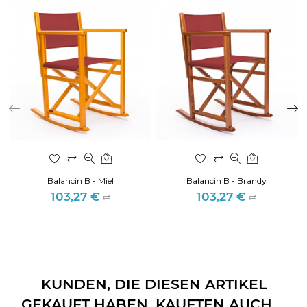
Balancin B - Miel
Balancin B - Brandy
103,27 €
103,27 €
Preis
Preis
KUNDEN, DIE DIESEN ARTIKEL
GEKAUFT HABEN, KAUFTEN AUCH ...