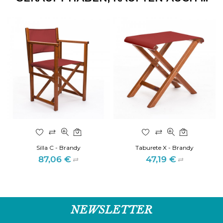
Silla C - Brandy
Taburete X - Brandy
87,06 €
47,19 €
Preis
Preis
NEWSLETTER