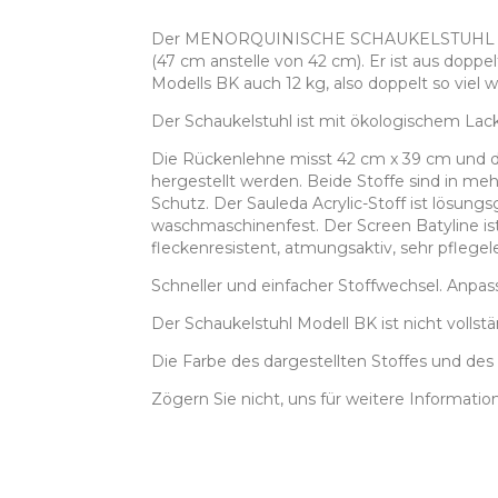
Der MENORQUINISCHE SCHAUKELSTUHL Modell 
(47 cm anstelle von 42 cm). Er ist aus doppel
Modells BK auch 12 kg, also doppelt so viel w
Der Schaukelstuhl ist mit ökologischem Lack
Die Rückenlehne misst 42 cm x 39 cm und
hergestellt werden. Beide Stoffe sind in me
Schutz. Der Sauleda Acrylic-Stoff ist lösung
waschmaschinenfest. Der Screen Batyline ist
fleckenresistent, atmungsaktiv, sehr pflege
Schneller und einfacher Stoffwechsel. Anpa
Der Schaukelstuhl Modell BK ist nicht vollst
Die Farbe des dargestellten Stoffes und des 
Zögern Sie nicht, uns für weitere Informatio