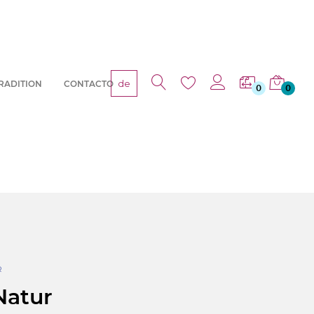
de
RADITION
CONTACTO
0
0
R
Natur