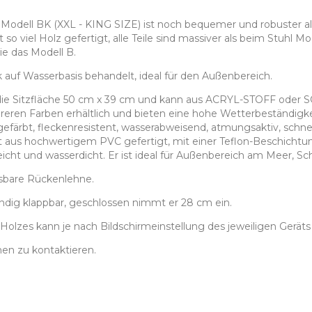
BK (XXL - KING SIZE) ist noch bequemer und robuster als Mo
t so viel Holz gefertigt, alle Teile sind massiver als beim Stuhl 
ie das Modell B.
 auf Wasserbasis behandelt, ideal für den Außenbereich.
 die Sitzfläche 50 cm x 39 cm und kann aus ACRYL-STOFF o
hreren Farben erhältlich und bieten eine hohe Wetterbeständigk
sgefärbt, fleckenresistent, wasserabweisend, atmungsaktiv, schne
 aus hochwertigem PVC gefertigt, mit einer Teflon-Beschichtung
leicht und wasserdicht. Er ist ideal für Außenbereich am Meer,
ssbare Rückenlehne.
ändig klappbar, geschlossen nimmt er 28 cm ein.
Holzes kann je nach Bildschirmeinstellung des jeweiligen Geräts
nen zu kontaktieren.