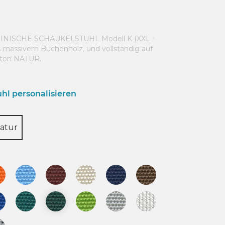
INISCHE SCHAUKELSTUHL Modell K (XXL -
 massivem Buchenholz, und vollständig auf
bton NATUR.
hl personalisieren
atur