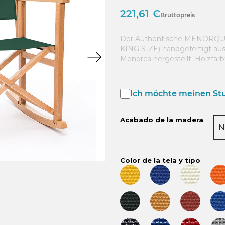
221,61 €
Bruttopreis
Der Authentische MENORQU
KING SIZE) handgefertigt aus
Menorca hergestellt. Holzfar
Ich möchte meinen Stu
Acabado de la madera
N
Color de la tela y tipo