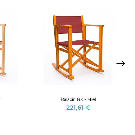
r
Balacin BK - Miel
221,61 €
Preis