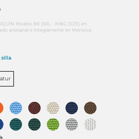
s
UÍN Modelo BK (XXL - KING SIZE) en
ado artesanal e íntegramente en Menorca.
silla
atur