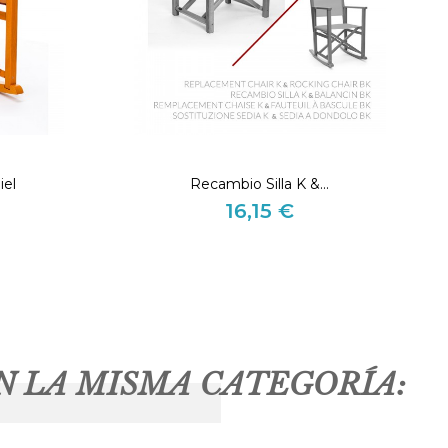
iel
Recambio Silla K &...
16,15 €
Precio
N LA MISMA CATEGORÍA: