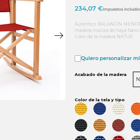
234,07 €
Impuestos incluido
Auténtico BALANCÍN MENORQ
madera maciza de haya fabric
Color de la madera NATUR.
Quiero personalizar mi 
Acabado de la madera
N
Color de la tela y tipo