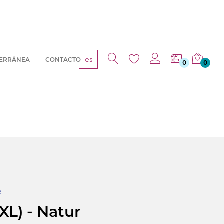
es
TERRÁNEA
CONTACTO
0
0
R
XL) - Natur