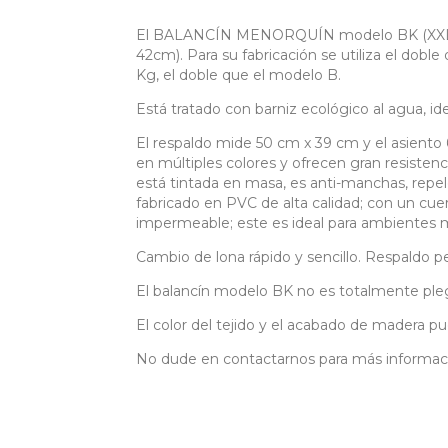
El BALANCÍN MENORQUÍN modelo BK (XXL - K
42cm). Para su fabricación se utiliza el dob
Kg, el doble que el modelo B.
Está tratado con barniz ecológico al agua, ide
El respaldo mide 50 cm x 39 cm y el asien
en múltiples colores y ofrecen gran resistenc
está tintada en masa, es anti-manchas, repele
fabricado en PVC de alta calidad; con un cue
impermeable; este es ideal para ambientes m
Cambio de lona rápido y sencillo. Respaldo pe
El balancín modelo BK no es totalmente ple
El color del tejido y el acabado de madera pu
No dude en contactarnos para más informac