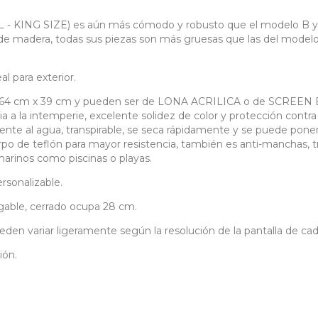
ING SIZE) es aún más cómodo y robusto que el modelo B y má
le de madera, todas sus piezas son más gruesas que las del mode
al para exterior.
to 64 cm x 39 cm y pueden ser de LONA ACRILICA o de SCREEN B
ia a la intemperie, excelente solidez de color y protección contra
nte al agua, transpirable, se seca rápidamente y se puede poner 
rpo de teflón para mayor resistencia, también es anti-manchas, tr
arinos como piscinas o playas.
rsonalizable.
gable, cerrado ocupa 28 cm.
eden variar ligeramente según la resolución de la pantalla de cada
ión.