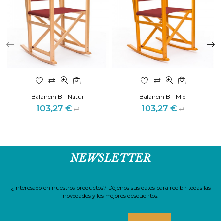
Balancin B - Natur
Balancin B - Miel
103,27 €
103,27 €
Precio
Precio
NEWSLETTER
¿Interesado en nuestros productos? Déjenos sus datos para recibir todas las
novedades y los mejores descuentos.