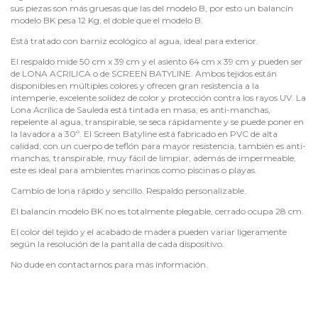
sus piezas son más gruesas que las del modelo B, por esto un balancín
modelo BK pesa 12 Kg, el doble que el modelo B.
Está tratado con barniz ecológico al agua, ideal para exterior.
El respaldo mide 50 cm x 39 cm y el asiento 64 cm x 39 cm y pueden ser
de LONA ACRILICA o de SCREEN BATYLINE. Ambos tejidos están
disponibles en múltiples colores y ofrecen gran resistencia a la
intemperie, excelente solidez de color y protección contra los rayos UV. La
Lona Acrílica de Sauleda está tintada en masa, es anti-manchas,
repelente al agua, transpirable, se seca rápidamente y se puede poner en
la lavadora a 30º. El Screen Batyline está fabricado en PVC de alta
calidad; con un cuerpo de teflón para mayor resistencia, también es anti-
manchas, transpirable, muy fácil de limpiar, además de impermeable;
este es ideal para ambientes marinos como piscinas o playas.
Cambio de lona rápido y sencillo. Respaldo personalizable.
El balancín modelo BK no es totalmente plegable, cerrado ocupa 28 cm.
El color del tejido y el acabado de madera pueden variar ligeramente
según la resolución de la pantalla de cada dispositivo.
No dude en contactarnos para más información.