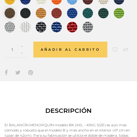
AÑADIR AL CARRITO
DESCRIPCIÓN
El BALANCÍN MENORQUÍN modelo BK (XXL - KING SIZE) es aún más
cómodo y robusto que el modelo B y más ancho en el interior (47 cm en
lugar de 42cm). Para su fabricación se utiliza el doble de madera, todas