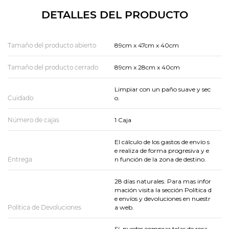
DETALLES DEL PRODUCTO
Tamaño del producto abierto
89cm x 47cm x 40cm
Tamaño del producto cerrado
89cm x 28cm x 40cm
Limpiar con un paño suave y sec
Cuidado
o.
Número de cajas
1 Caja
El cálculo de los gastos de envío s
e realiza de forma progresiva y e
Entrega
n función de la zona de destino.
28 días naturales. Para mas infor
mación visita la sección Política d
e envíos y devoluciones en nuestr
Política de Devoluciones
a web.
Sí, puedes comprar telas de reca